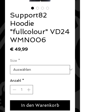
Support82
Hoodie
"fullcolour" VD24
WMN006
Preis
€ 49,99
Size
*
Anzahl
*
In den Warenkorb