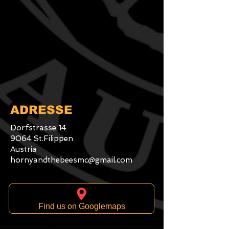
vorgeschrieben und eine gute
Möglichkeit, das Vertrauen deiner
Kunden zu gewinnen.
ADRESSE
Dorfstrasse 14
9064 St.Filippen
Austria
hornyandthebeesmc@gmail.com
Find us on Googlemaps