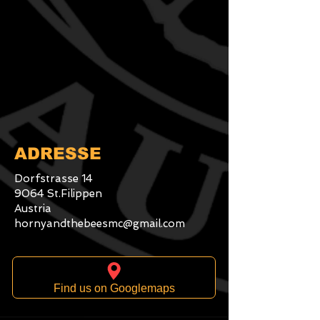
ADRESSE
Dorfstrasse 14
9064 St.Filippen
Austria
hornyandthebeesmc@gmail.com
Find us on Googlemaps